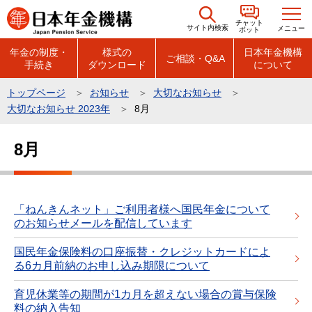
こ
チャット
の
サイト内検索
メニュー
ボット
ペ
年金の制度・
様式の
日本年金機構
ご相談・Q&A
手続き
ダウンロード
について
ー
ジ
トップページ
お知らせ
大切なお知らせ
の
大切なお知らせ 2023年
8月
先
本
頭
8月
文
で
こ
す
こ
か
「ねんきんネット」ご利用者様へ国民年金について
のお知らせメールを配信しています
ら
国民年金保険料の口座振替・クレジットカードによ
る6カ月前納のお申し込み期限について
育児休業等の期間が1カ月を超えない場合の賞与保険
料の納入告知