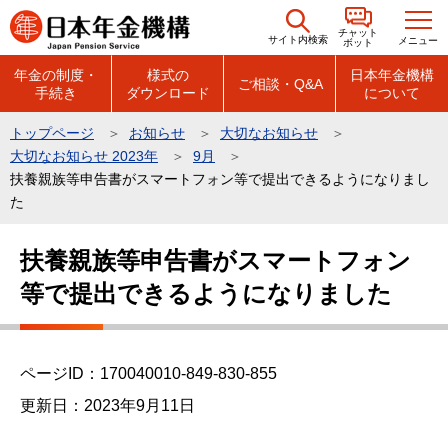
こ
チャット
の
サイト内検索
メニュー
ボット
ペ
年金の制度・
様式の
日本年金機構
ご相談・Q&A
手続き
ダウンロード
について
ー
ジ
トップページ
お知らせ
大切なお知らせ
の
大切なお知らせ 2023年
9月
先
扶養親族等申告書がスマートフォン等で提出できるようになりまし
頭
た
で
本
扶養親族等申告書がスマートフォン
す
文
等で提出できるようになりました
こ
こ
か
ら
ページID：170040010-849-830-855
更新日：2023年9月11日