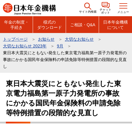
こ
チャット
の
サイト内検索
メニュー
ボット
ペ
年金の制度・
様式の
日本年金機構
ご相談・Q&A
手続き
ダウンロード
について
ー
ジ
トップページ
お知らせ
大切なお知らせ
の
大切なお知らせ 2023年
9月
先
東日本大震災にともない発生した東京電力福島第一原子力発電所の
頭
事故にかかる国民年金保険料の申請免除等特例措置の段階的な見直
し
で
す
本
東日本大震災にともない発生した東
文
京電力福島第一原子力発電所の事故
こ
こ
にかかる国民年金保険料の申請免除
か
等特例措置の段階的な見直し
ら