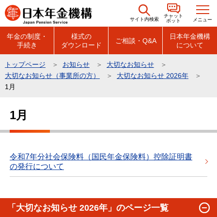
こ
チャット
の
サイト内検索
メニュー
ボット
ペ
年金の制度・
様式の
日本年金機構
ご相談・Q&A
手続き
ダウンロード
について
ー
ジ
トップページ
お知らせ
大切なお知らせ
の
大切なお知らせ（事業所の方）
大切なお知らせ 2026年
先
1月
頭
本
で
1月
文
す
こ
こ
か
令和7年分社会保険料（国民年金保険料）控除証明書
の発行について
ら
「大切なお知らせ 2026年」のページ一覧