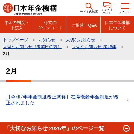
こ
チャット
の
サイト内検索
メニュー
ボット
ペ
年金の制度・
様式の
日本年金機構
ご相談・Q&A
手続き
ダウンロード
について
ー
ジ
トップページ
お知らせ
大切なお知らせ
の
大切なお知らせ（事業所の方）
大切なお知らせ 2026年
先
2月
頭
本
で
2月
文
す
こ
こ
か
［令和7年年金制度改正関係］在職老齢年金制度が改
正されました
ら
「大切なお知らせ 2026年」のページ一覧