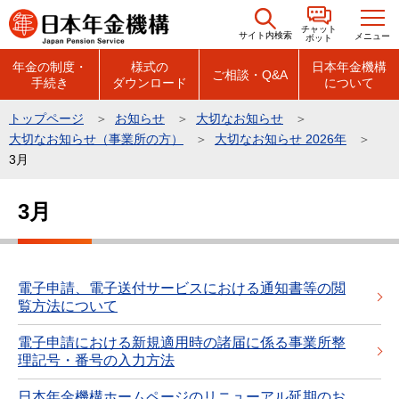
こ
チャット
の
サイト内検索
メニュー
ボット
ペ
年金の制度・
様式の
日本年金機構
ご相談・Q&A
手続き
ダウンロード
について
ー
ジ
トップページ
お知らせ
大切なお知らせ
の
大切なお知らせ（事業所の方）
大切なお知らせ 2026年
先
3月
頭
本
で
3月
文
す
こ
こ
か
電子申請、電子送付サービスにおける通知書等の閲
覧方法について
ら
電子申請における新規適用時の諸届に係る事業所整
理記号・番号の入力方法
日本年金機構ホームページのリニューアル延期のお