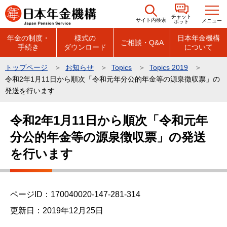
こ
チャット
の
サイト内検索
メニュー
ボット
ペ
年金の制度・
様式の
日本年金機構
ご相談・Q&A
手続き
ダウンロード
について
ー
ジ
トップページ
お知らせ
Topics
Topics 2019
の
令和2年1月11日から順次「令和元年分公的年金等の源泉徴収票」の
先
発送を行います
頭
本
で
令和2年1月11日から順次「令和元年
文
す
分公的年金等の源泉徴収票」の発送
こ
こ
を行います
か
ら
ページID：170040020-147-281-314
更新日：2019年12月25日