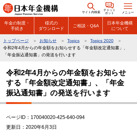
こ
チャット
の
サイト内検索
メニュー
ボット
ペ
年金の制度・
様式の
日本年金機構
ご相談・Q&A
手続き
ダウンロード
について
ー
ジ
トップページ
お知らせ
Topics
Topics 2020
の
令和2年4月からの年金額をお知らせする「年金額改定通知書」、
先
「年金振込通知書」の発送を行います
頭
本
で
令和2年4月からの年金額をお知らせ
文
す
する「年金額改定通知書」、「年金
こ
こ
振込通知書」の発送を行います
か
ら
ページID：170040020-425-640-094
更新日：2020年6月3日