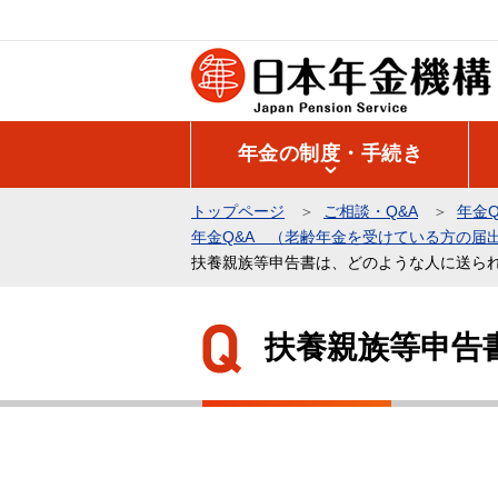
こ
の
ペ
ー
ジ
年金の制度・手続き
の
先
トップページ
ご相談・Q&A
年金Q
頭
年金Q&A （老齢年金を受けている方の届
で
扶養親族等申告書は、どのような人に送ら
す
本
文
扶養親族等申告
こ
こ
か
ら