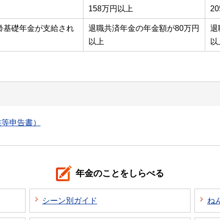
158万円以上
2
齢基礎年金が支給され
退職共済年金の年金額が80万円
退
以上
以
族等申告書）
年金のことをしらべる
シーン別ガイド
ね