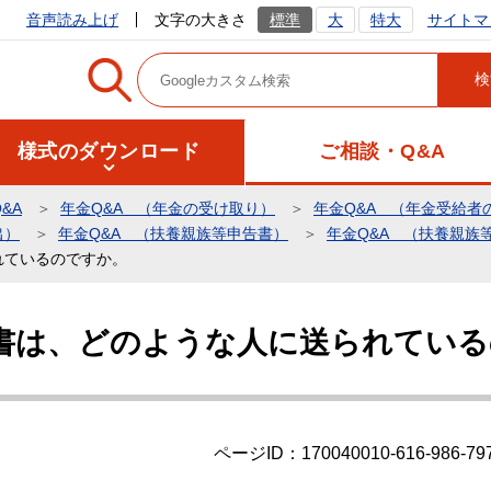
サイトマ
音声読み上げ
文字の大きさ
標準
大
特大
様式のダウンロード
ご相談・Q&A
&A
年金Q&A （年金の受け取り）
年金Q&A （年金受給者
出）
年金Q&A （扶養親族等申告書）
年金Q&A （扶養親族
れているのですか。
書は、どのような人に送られている
ページID：170040010-616-986-79