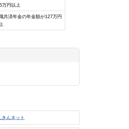
05万円以上
職共済年金の年金額が127万円
上
んきんネット