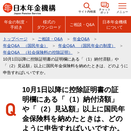
こ
チャット
の
サイト内検索
メニュー
ボット
ペ
年金の制度・
様式の
日本年金機構
ご相談・Q&A
手続き
ダウンロード
について
ー
ジ
トップページ
ご相談・Q&A
年金Q&A
の
年金Q&A （国民年金）
年金Q&A （国民年金の制度）
先
年金Q&A （社会保険料の控除証明）
頭
10月1日以降に控除証明書の証明欄にある「（1）納付済額」や
「（2）見込額」以上に国民年金保険料を納めたときは、どのように
で
申告すればいいですか。
す
本
10月1日以降に控除証明書の証
文
明欄にある「（1）納付済額」
こ
こ
や「（2）見込額」以上に国民年
か
金保険料を納めたときは、どの
ら
ように申告すればいいですか。