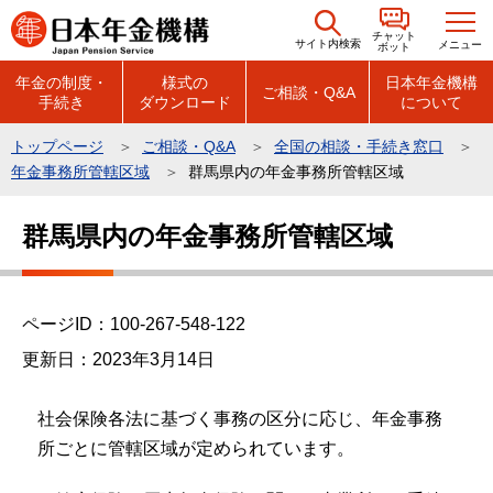
こ
チャット
の
サイト内検索
メニュー
ボット
ペ
年金の制度・
様式の
日本年金機構
ご相談・Q&A
手続き
ダウンロード
について
ー
ジ
トップページ
ご相談・Q&A
全国の相談・手続き窓口
の
年金事務所管轄区域
群馬県内の年金事務所管轄区域
先
本
頭
群馬県内の年金事務所管轄区域
文
で
こ
す
こ
ページID：100-267-548-122
か
ら
更新日：2023年3月14日
社会保険各法に基づく事務の区分に応じ、年金事務
所ごとに管轄区域が定められています。