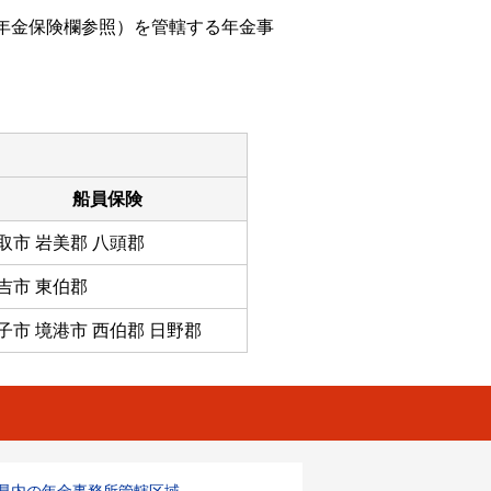
年金保険欄参照）を管轄する年金事
船員保険
取市 岩美郡 八頭郡
吉市 東伯郡
子市 境港市 西伯郡 日野郡