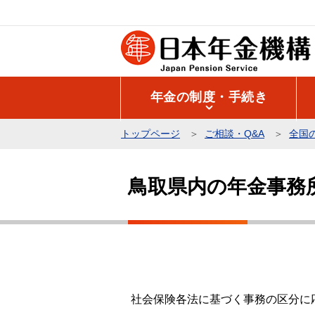
こ
の
ペ
ー
ジ
年金の制度・手続き
の
先
トップページ
ご相談・Q&A
全国
頭
本
で
文
す
鳥取県内の年金事務
こ
こ
か
ら
社会保険各法に基づく事務の区分に