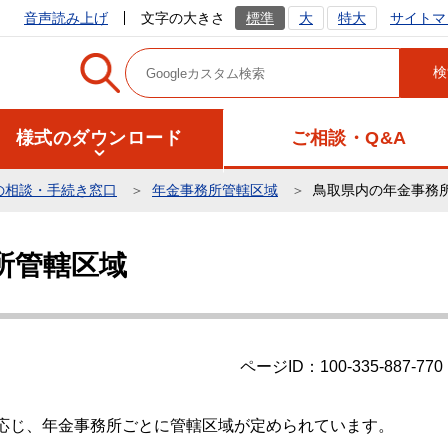
サイトマ
音声読み上げ
文字の大きさ
標準
大
特大
様式のダウンロード
ご相談・Q&A
の相談・手続き窓口
年金事務所管轄区域
鳥取県内の年金事務
所管轄区域
ページID：100-335-887-770
応じ、年金事務所ごとに管轄区域が定められています。