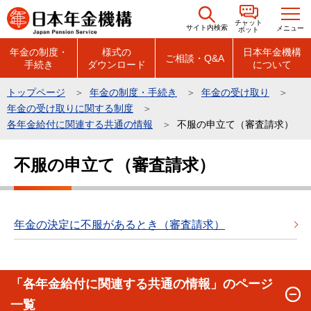
こ
チャット
の
サイト内検索
メニュー
ボット
ペ
年金の制度・
様式の
日本年金機構
ご相談・Q&A
手続き
ダウンロード
について
ー
ジ
トップページ
年金の制度・手続き
年金の受け取り
の
年金の受け取りに関する制度
先
各年金給付に関連する共通の情報
不服の申立て（審査請求）
頭
本
で
不服の申立て（審査請求）
文
す
こ
こ
か
年金の決定に不服があるとき（審査請求）
ら
「各年金給付に関連する共通の情報」のページ
一覧