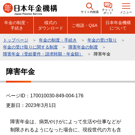
こ
チャット
の
サイト内検索
メニュー
ボット
ペ
年金の制度・
様式の
日本年金機構
ご相談・Q&A
手続き
ダウンロード
について
ー
ジ
トップページ
年金の制度・手続き
年金の受け取り
の
年金の受け取りに関する制度
障害年金の制度
先
障害年金（受給要件・請求時期・年金額）
障害年金
頭
本
で
障害年金
文
す
こ
こ
ページID：170010030-849-004-176
か
ら
更新日：2023年3月1日
障害年金は、病気やけがによって生活や仕事などが
制限されるようになった場合に、現役世代の方も含