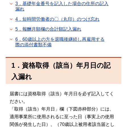
3．基礎年金番号を記入した場合の住所の記入
漏れ
4．短時間労働者の〇（丸印）のつけ忘れ
5．報酬月額欄の合計額記入漏れ
6．60歳以上の方を退職後継続し再雇用する
際の添付書類不備
1．資格取得（該当）年月日の記
入漏れ
届書には資格取得（該当）年月日を必ず記入してく
ださい。
「取得（該当）年月日」欄（下図赤枠部分）には、
適用事業所に使用されるに至った日（事実上の使用
関係が発生した日）、（70歳以上被用者該当届とし