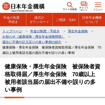
こ
チャット
の
サイト内検索
メニュー
ボット
ペ
年金の制度・
様式の
日本年金機構
ご相談・Q&A
手続き
ダウンロード
について
ー
ジ
トップページ
年金の制度・手続き
厚生年金保険
の
お知らせ（健康保険・厚生年金保険関係）
先
届出に不備や記入誤りの多い事例の紹介
頭
健康保険・厚生年金保険 被保険者資格取得届／厚生年金保険 70
歳以上被用者該当届の届出不備や誤りの多い事例
で
す
本
健康保険・厚生年金保険 被保険者資
文
格取得届／厚生年金保険 70歳以上
こ
こ
被用者該当届の届出不備や誤りの多
か
い事例
ら