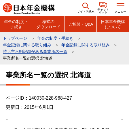
こ
チャット
の
サイト内検索
メニュー
ボット
ペ
年金の制度・
様式の
日本年金機構
ご相談・Q&A
手続き
ダウンロード
について
ー
ジ
トップページ
年金の制度・手続き
の
年金記録に関する取り組み
年金記録に関する取り組み
先
持ち主不明記録がある事業所名一覧
頭
事業所名一覧の選択 北海道
で
本
事業所名一覧の選択 北海道
す
文
こ
こ
ページID：140030-228-968-427
か
ら
更新日：2015年6月1日