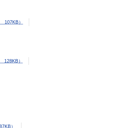
 107KB）
 128KB）
87KB）