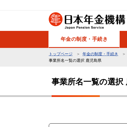
こ
の
ペ
ー
ジ
年金の制度・手続き
の
先
トップページ
年金の制度・手続き
頭
事業所名一覧の選択 鹿児島県
で
本
す
文
事業所名一覧の選択
こ
こ
か
ら