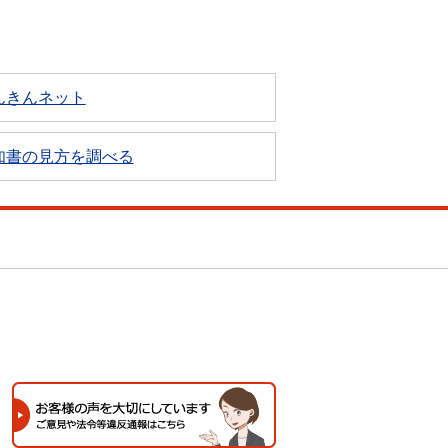
んきんネット
知書の見方を調べる