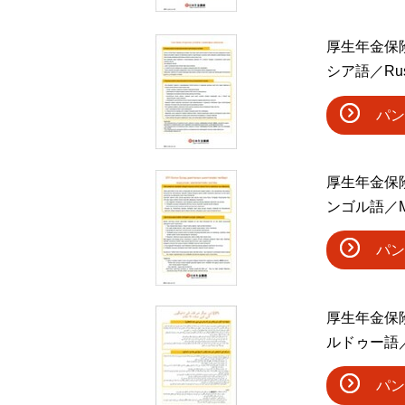
厚生年金保
シア語／Rus
パン
厚生年金保
ンゴル語／Mo
パン
厚生年金保
ルドゥー語／
パン