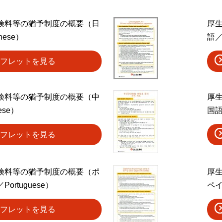
険料等の猶予制度の概要（日
厚
nese）
語／
フレットを見る
険料等の猶予制度の概要（中
厚
ese）
国語
フレットを見る
険料等の猶予制度の概要（ポ
厚
ortuguese）
ペイ
フレットを見る