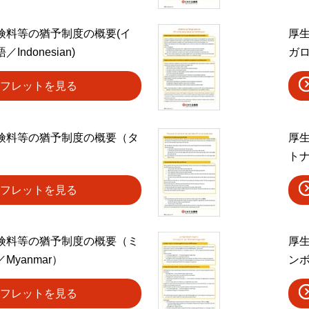
険料等の猶予制度の概要(イ
厚
ndonesian)
ガロ
フレットを見る
険料等の猶予制度の概要（タ
厚
）
トナ
フレットを見る
険料等の猶予制度の概要（ミ
厚
Myanmar）
ンボ
フレットを見る