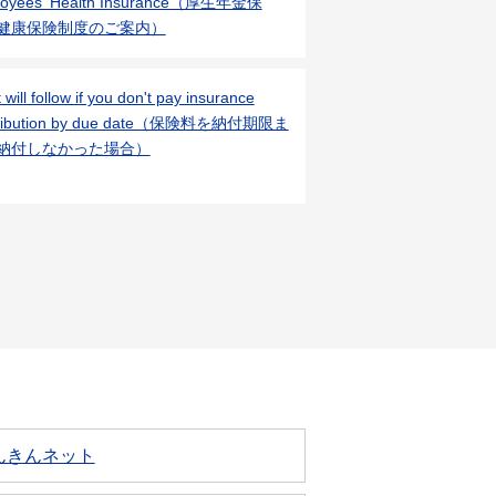
loyees' Health Insurance（厚生年金保
健康保険制度のご案内）
will follow if you don't pay insurance
tribution by due date（保険料を納付期限ま
納付しなかった場合）
んきんネット