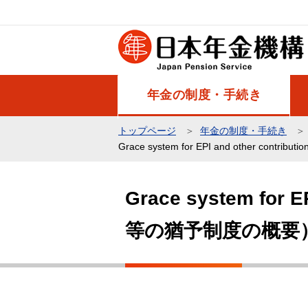
こ
の
ペ
ー
ジ
年金の制度・手続き
の
先
トップページ
年金の制度・手続き
頭
Grace system for EPI and other c
で
本
す
文
Grace system for
こ
等の猶予制度の概要
こ
か
ら