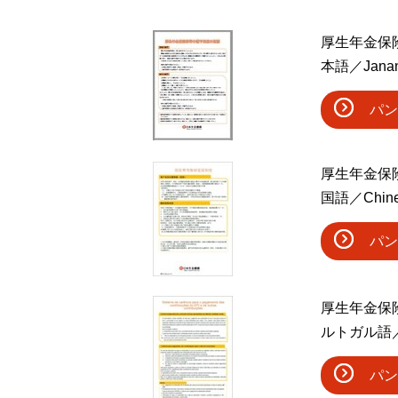
厚生年金保
本語／Jana
パン
厚生年金保
国語／Chin
パン
厚生年金保
ルトガル語／P
パン