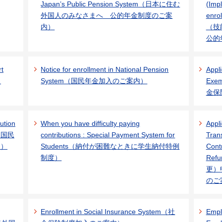
Japan’s Public Pension System（日本に住む
(Imp
外国人のみなさまへ 公的年金制度のご案
enro
内）
（技
公的
rt
Notice for enrollment in National Pension
Appli
出
System（国民年金加入のご案内）
Exe
金保
ution
When you have difficulty paying
Appl
s（国民
contributions : Special Payment System for
Tran
て）
Students（納付が困難なときに学生納付特例
Cont
制度）
Re
更）
のご
Enrollment in Social Insurance System（社
Empl