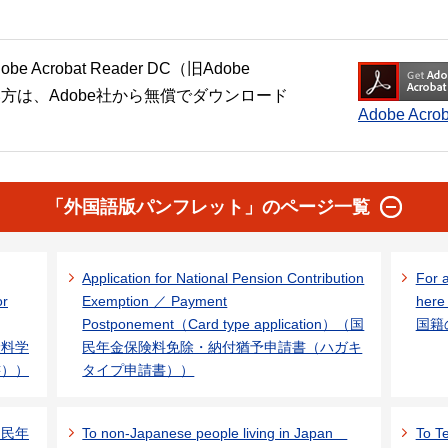
crobat Reader DC（旧Adobe
い方は、Adobe社から無償でダウンロード
Adobe Ac
「外国語版パンフレット」のページ一覧
Application for National Pension Contribution
For a
or
Exemption ／ Payment
her
Postponement（Card type application）（国
国籍
保険料学
民年金保険料免除・納付猶予申請書（ハガキ
書））
タイプ申請書））
（国民年
To non-Japanese people living in Japan
To Te