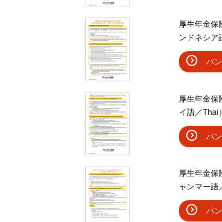
厚生年金保
ンドネシア語／I
パン
厚生年金保
イ語／Thai
パン
厚生年金保
ャンマー語／
パン