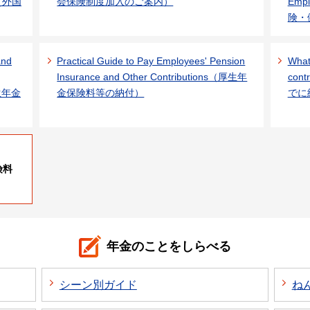
em（外国
会保険制度加入のご案内）
Emp
険・
and
Practical Guide to Pay Employees' Pension
What 
Insurance and Other Contributions（厚生年
con
厚生年金
金保険料等の納付）
でに
険料
年金のことをしらべる
シーン別ガイド
ね