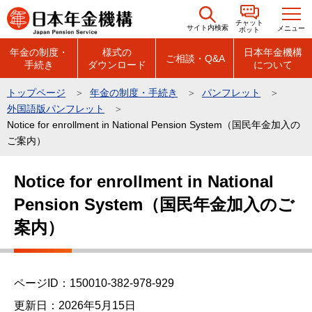
こ
チャット
の
サイト内検索
メニュー
ボット
ペ
年金の制度・
様式の
日本年金機構
ご相談・Q&A
手続き
ダウンロード
について
ー
ジ
トップページ
年金の制度・手続き
パンフレット
の
外国語版パンフレット
先
Notice for enrollment in National Pension System（国民年金加入の
頭
ご案内）
で
本
Notice for enrollment in National
す
文
Pension System（国民年金加入のご
こ
こ
案内）
か
ら
ページID：150010-382-978-929
更新日：2026年5月15日