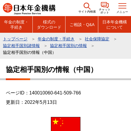
こ
チャット
の
サイト内検索
メニュー
ボット
ペ
年金の制度・
様式の
日本年金機構
ご相談・Q&A
手続き
ダウンロード
について
ー
ジ
トップページ
年金の制度・手続き
社会保障協定
の
協定相手国別諸情報
協定相手国別の情報
先
協定相手国別の情報（中国）
頭
本
で
協定相手国別の情報（中国）
文
す
こ
こ
ページID：140010060-641-509-766
か
ら
更新日：2022年5月13日