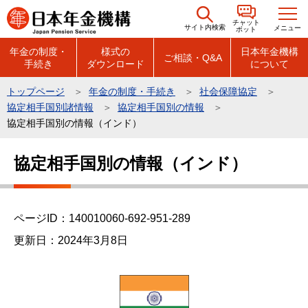
こ
チャット
の
サイト内検索
メニュー
ボット
ペ
年金の制度・
様式の
日本年金機構
ご相談・Q&A
手続き
ダウンロード
について
ー
ジ
トップページ
年金の制度・手続き
社会保障協定
の
協定相手国別諸情報
協定相手国別の情報
先
協定相手国別の情報（インド）
頭
本
で
協定相手国別の情報（インド）
文
す
こ
こ
ページID：140010060-692-951-289
か
ら
更新日：2024年3月8日