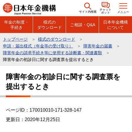
こ
チャット
の
サイト内検索
メニュー
ボット
ペ
年金の制度・
様式の
日本年金機構
ご相談・Q&A
手続き
ダウンロード
について
ー
ジ
トップページ
様式のダウンロード
の
申請・届出様式（年金等の受け取り）
障害年金の届書
先
障害年金の請求手続き等に使用する診断書・関連書類
頭
障害年金の初診日に関する調査票を提出するとき
で
本
障害年金の初診日に関する調査票を
す
文
提出するとき
こ
こ
か
ら
ページID：170010010-171-328-147
更新日：2020年12月25日