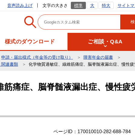
サイトマ
音声読み上げ
文字の大きさ
標準
大
特大
様式のダウンロード
ご相談・Q&A
申請・届出様式（年金等の受け取り）
障害年金の届書
・関連書類
化学物質過敏症、線維筋痛症、脳脊髄液漏出症、慢性疲
維筋痛症、脳脊髄液漏出症、慢性疲
ページID：170010010-282-688-784