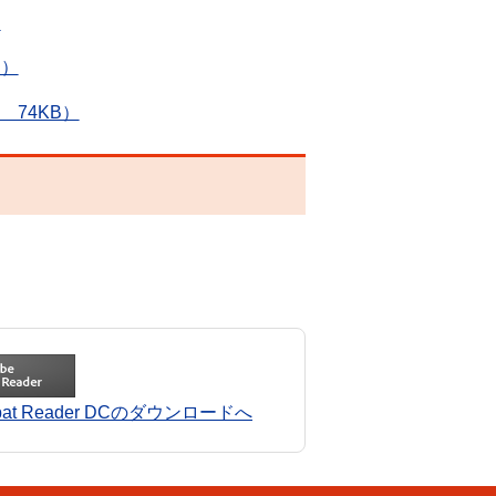
）
B）
74KB）
robat Reader DCのダウンロードへ