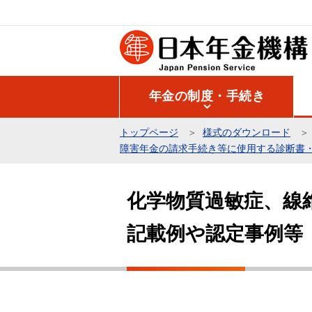
こ
の
ペ
ー
ジ
年金の制度・手続き
の
先
トップページ
様式のダウンロード
頭
障害年金の請求手続き等に使用する診断書
で
本
す
文
化学物質過敏症、線
こ
記載例や認定事例等
こ
か
ら