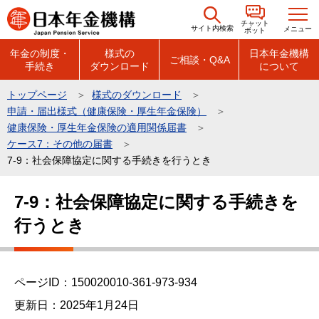
こ
チャット
の
サイト内検索
メニュー
ボット
ペ
年金の制度・
様式の
日本年金機構
ご相談・Q&A
手続き
ダウンロード
について
ー
ジ
トップページ
様式のダウンロード
の
申請・届出様式（健康保険・厚生年金保険）
先
健康保険・厚生年金保険の適用関係届書
頭
ケース7：その他の届書
7-9：社会保障協定に関する手続きを行うとき
で
す
本
7-9：社会保障協定に関する手続きを
文
行うとき
こ
こ
か
ら
ページID：150020010-361-973-934
更新日：2025年1月24日