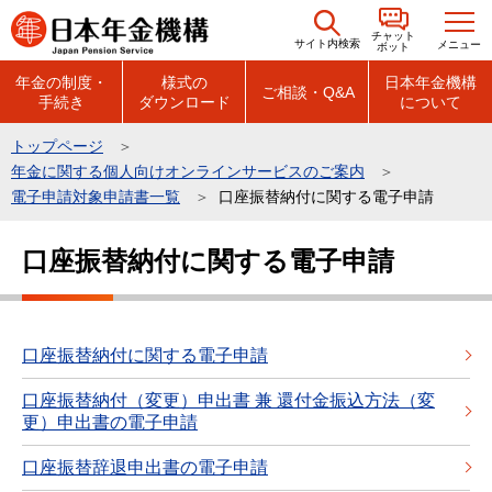
こ
チャット
の
サイト内検索
メニュー
ボット
ペ
年金の制度・
様式の
日本年金機構
ご相談・Q&A
手続き
ダウンロード
について
ー
ジ
トップページ
の
年金に関する個人向けオンラインサービスのご案内
先
電子申請対象申請書一覧
口座振替納付に関する電子申請
頭
本
で
口座振替納付に関する電子申請
文
す
こ
こ
か
口座振替納付に関する電子申請
ら
口座振替納付（変更）申出書 兼 還付金振込方法（変
更）申出書の電子申請
口座振替辞退申出書の電子申請