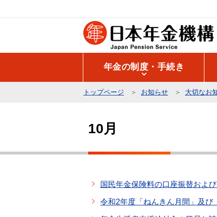
こ
の
ペ
ー
ジ
年金の制度・手続き
の
先
トップページ
お知らせ
大切なお
頭
本
で
文
す
10月
こ
こ
か
ら
国民年金保険料の口座振替および
令和2年度「ねんきん月間」及び