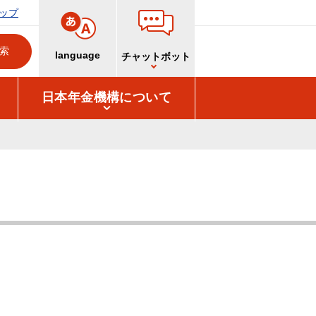
ップ
language
チャットボット
日本年金機構について