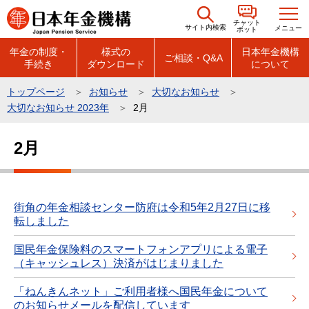
こ
チャット
の
サイト内検索
メニュー
ボット
ペ
年金の制度・
様式の
日本年金機構
ご相談・Q&A
手続き
ダウンロード
について
ー
ジ
トップページ
お知らせ
大切なお知らせ
の
大切なお知らせ 2023年
2月
先
本
頭
2月
文
で
こ
す
こ
か
街角の年金相談センター防府は令和5年2月27日に移
転しました
ら
国民年金保険料のスマートフォンアプリによる電子
（キャッシュレス）決済がはじまりました
「ねんきんネット」ご利用者様へ国民年金について
のお知らせメールを配信しています