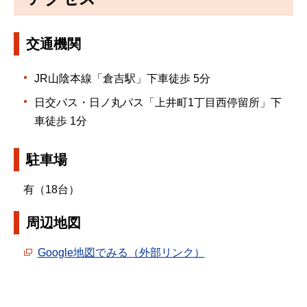
交通機関
JR山陰本線「倉吉駅」下車徒歩 5分
日交バス・日ノ丸バス「上井町1丁目西停留所」下
車徒歩 1分
駐車場
有（18台）
周辺地図
Google地図でみる（外部リンク）