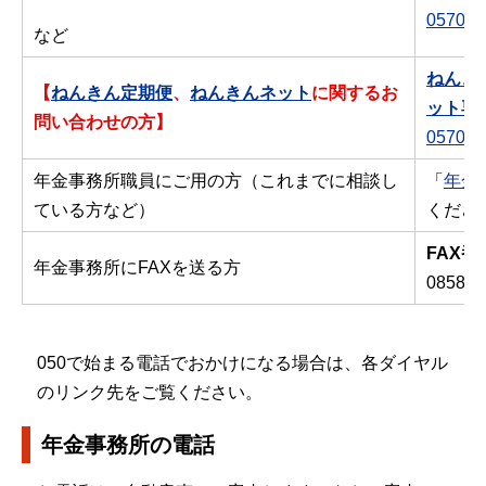
0570-0
など
ねんき
【
ねんきん定期便
、
ねんきんネット
に関するお
ット専
問い合わせの方】
0570-0
年金事務所職員にご用の方（これまでに相談し
「
年金
ている方など）
くださ
FAX番
年金事務所にFAXを送る方
0858-2
050で始まる電話でおかけになる場合は、各ダイヤル
のリンク先をご覧ください。
年金事務所の電話