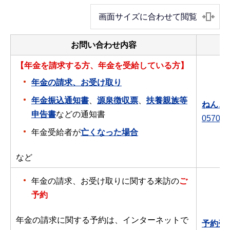
画面サイズに合わせて閲覧
お問い合わせ内容
【年金を請求する方、年金を受給している方】
年金の請求、お受け取り
年金振込通知書
、
源泉徴収票
、
扶養親族等
ねんき
申告書
などの通知書
0570-0
年金受給者が
亡くなった場合
など
年金の請求、お受け取りに関する来訪の
ご
予約
年金の請求に関する予約は、インターネットで
予約受