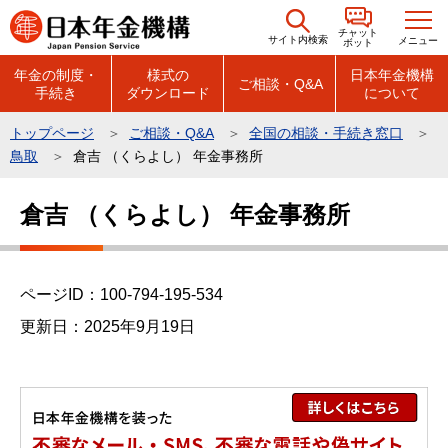
こ
チャット
の
サイト内検索
メニュー
ボット
ペ
年金の制度・
様式の
日本年金機構
ご相談・Q&A
手続き
ダウンロード
について
ー
ジ
トップページ
ご相談・Q&A
全国の相談・手続き窓口
の
鳥取
倉吉 （くらよし） 年金事務所
先
本
頭
倉吉 （くらよし） 年金事務所
文
で
こ
す
こ
ページID：100-794-195-534
か
ら
更新日：2025年9月19日