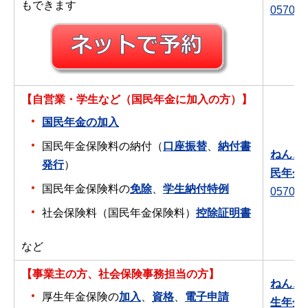
もできます
0570-0
【自営業・学生など（国民年金に加入の方）】
国民年金の加入
国民年金保険料の納付（
口座振替
、
納付書
ねんき
発行
）
民年金
国民年金保険料の
免除
、
学生納付特例
0570-0
社会保険料（国民年金保険料）
控除証明書
など
【事業主の方、社会保険事務担当の方】
ねんき
厚生年金保険の
加入
、
資格
、
電子申請
生年金