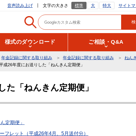
サイトマ
音声読み上げ
文字の大きさ
標準
大
特大
様式のダウンロード
ご相談・Q&A
年金記録に関する取り組み
年金記録に関する取り組み
ねん
平成26年度にお送りした「ねんきん定期便」
りした「ねんきん定期便」
きん定期便」
ーフレット（平成26年4月、5月送付分）