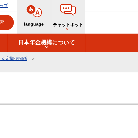
ップ
language
チャットボット
日本年金機構について
きん定期便関係