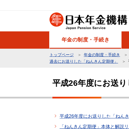
こ
の
ペ
ー
ジ
年金の制度・手続き
の
先
トップページ
年金の制度・手続き
頭
過去にお送りした「ねんきん定期便」
で
本
す
文
平成26年度にお送
こ
こ
か
ら
平成26年度にお送りした「ねん
「ねんきん定期便」本体と解説リ