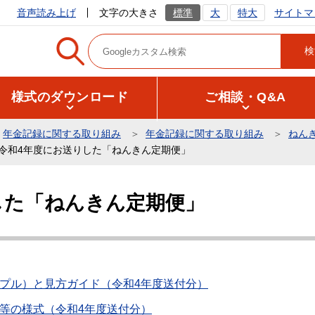
サイトマ
音声読み上げ
文字の大きさ
標準
大
特大
様式のダウンロード
ご相談・Q&A
年金記録に関する取り組み
年金記録に関する取り組み
ねん
令和4年度にお送りした「ねんきん定期便」
した「ねんきん定期便」
プル）と見方ガイド（令和4年度送付分）
等の様式（令和4年度送付分）