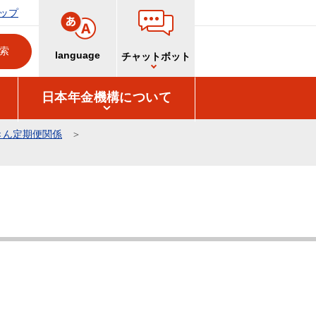
ップ
language
チャットボット
日本年金機構について
きん定期便関係