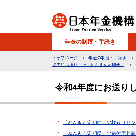
こ
の
ペ
ー
ジ
年金の制度・手続き
の
先
トップページ
年金の制度・手続き
頭
過去にお送りした「ねんきん定期便」
で
本
す
文
令和4年度にお送り
こ
こ
か
ら
「ねんきん定期便」の様式（サン
「ねんきん定期便」の送付用封筒