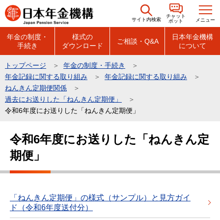
こ
チャット
の
サイト内検索
メニュー
ボット
ペ
年金の制度・
様式の
日本年金機構
ご相談・Q&A
手続き
ダウンロード
について
ー
ジ
トップページ
年金の制度・手続き
の
年金記録に関する取り組み
年金記録に関する取り組み
先
ねんきん定期便関係
頭
過去にお送りした「ねんきん定期便」
令和6年度にお送りした「ねんきん定期便」
で
す
本
令和6年度にお送りした「ねんきん定
文
期便」
こ
こ
か
ら
「ねんきん定期便」の様式（サンプル）と見方ガイ
ド（令和6年度送付分）