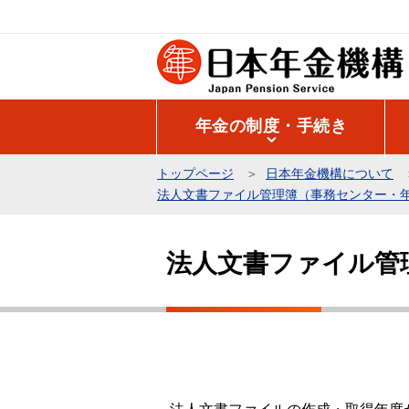
こ
の
ペ
ー
ジ
年金の制度・手続き
の
先
トップページ
日本年金機構について
頭
法人文書ファイル管理簿（事務センター・
で
本
す
文
法人文書ファイル管
こ
こ
か
ら