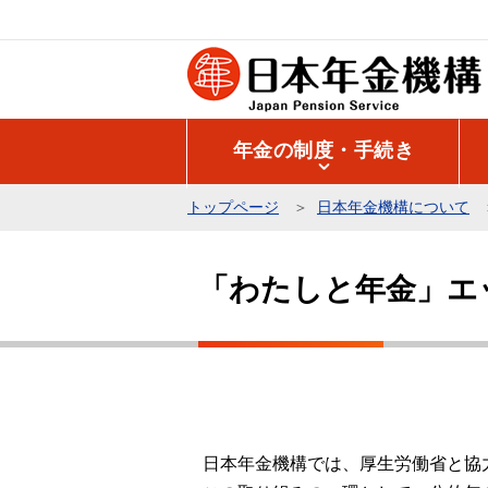
こ
の
ペ
ー
ジ
年金の制度・手続き
の
先
トップページ
日本年金機構について
頭
本
で
文
す
「わたしと年金」エ
こ
こ
か
ら
日本年金機構では、厚生労働省と協