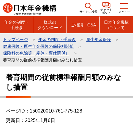
こ
チャット
の
サイト内検索
メニュー
ボット
ペ
年金の制度・
様式の
日本年金機構
ご相談・Q&A
手続き
ダウンロード
について
ー
ジ
トップページ
年金の制度・手続き
厚生年金保険
の
健康保険・厚生年金保険の保険料関係
先
保険料の免除等（産休・育休関係）
頭
養育期間の従前標準報酬月額のみなし措置
で
本
養育期間の従前標準報酬月額のみな
す
文
し措置
こ
こ
か
ら
ページID：150020010-761-775-128
更新日：2025年1月6日