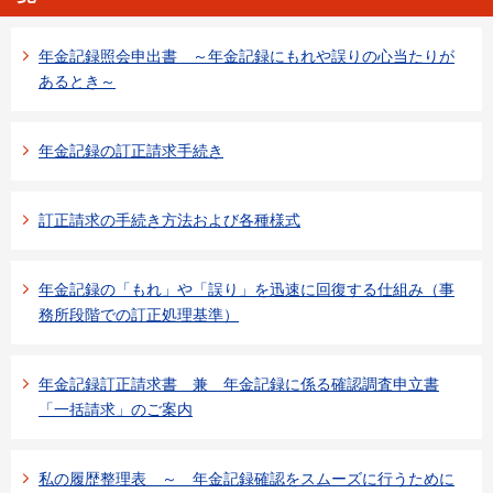
年金記録照会申出書 ～年金記録にもれや誤りの心当たりが
あるとき～
年金記録の訂正請求手続き
訂正請求の手続き方法および各種様式
年金記録の「もれ」や「誤り」を迅速に回復する仕組み（事
務所段階での訂正処理基準）
年金記録訂正請求書 兼 年金記録に係る確認調査申立書
「一括請求」のご案内
私の履歴整理表 ～ 年金記録確認をスムーズに行うために