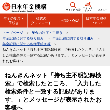
こ
チャット
の
サイト内検索
メニュー
ボット
ペ
年金の制度・
様式の
日本年金機構
ご相談・Q&A
手続き
ダウンロード
について
ー
ジ
トップページ
年金の制度・手続き
の
年金記録に関する取り組み
年金記録に関する取り組み
先
年金記録に関する各種手続き等
頭
ねんきんネット「持ち主不明記録検索」で検索したところ、「入力
した検索条件と一致する記録があります。」とメッセージが表示さ
で
れたお客様へ
す
本
ねんきんネット「持ち主不明記録検
文
索」で検索したところ、「入力した
こ
こ
検索条件と一致する記録がありま
か
す。」とメッセージが表示されたお
ら
客様へ