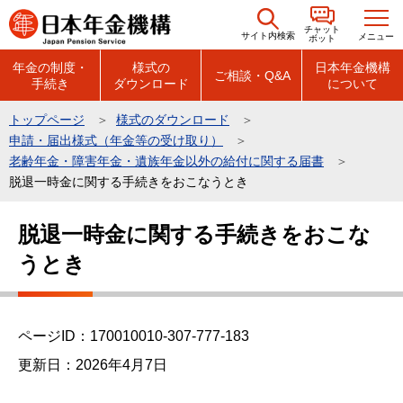
こ
チャット
の
サイト内検索
メニュー
ボット
ペ
年金の制度・
様式の
日本年金機構
ご相談・Q&A
手続き
ダウンロード
について
ー
ジ
トップページ
様式のダウンロード
の
申請・届出様式（年金等の受け取り）
先
老齢年金・障害年金・遺族年金以外の給付に関する届書
頭
脱退一時金に関する手続きをおこなうとき
で
本
脱退一時金に関する手続きをおこな
す
文
うとき
こ
こ
か
ら
ページID：170010010-307-777-183
更新日：2026年4月7日