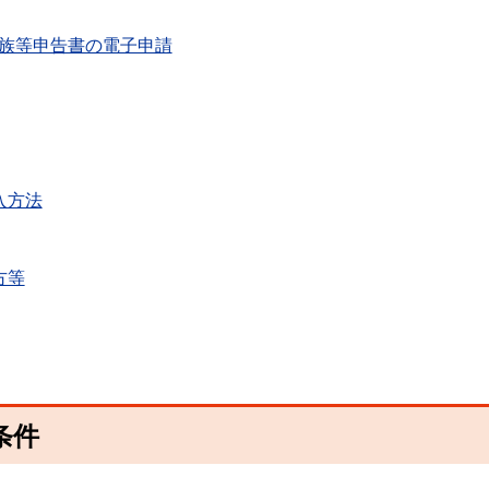
族等申告書の電子申請
入方法
方等
条件