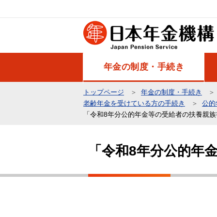
こ
の
ペ
ー
ジ
年金の制度・手続き
の
先
トップページ
年金の制度・手続き
頭
老齢年金を受けている方の手続き
公的
で
「令和8年分公的年金等の受給者の扶養親
す
本
文
「令和8年分公的年
こ
こ
か
ら