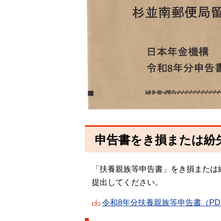
申告書をき損または紛
「扶養親族等申告書」をき損または
提出してください。
令和8年分扶養親族等申告書（PDF