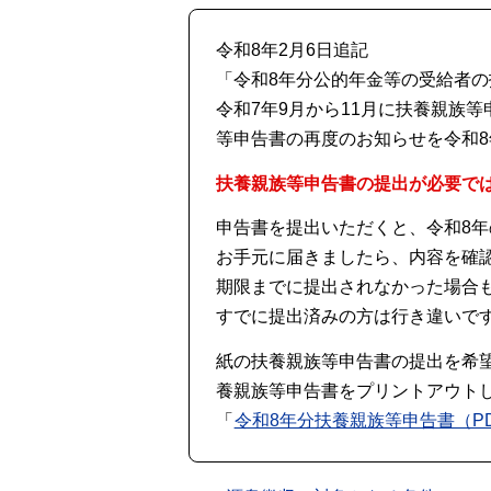
令和8年2月6日追記
「令和8年分公的年金等の受給者
令和7年9月から11月に扶養親族
等申告書の再度のお知らせを令和8
扶養親族等申告書の提出が必要で
申告書を提出いただくと、令和8
お手元に届きましたら、内容を確
期限までに提出されなかった場合
すでに提出済みの方は行き違いで
紙の扶養親族等申告書の提出を希
養親族等申告書をプリントアウト
「
令和8年分扶養親族等申告書（PD