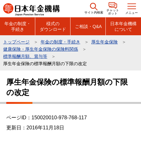
こ
チャット
の
サイト内検索
メニュー
ボット
ペ
年金の制度・
様式の
日本年金機構
ご相談・Q&A
手続き
ダウンロード
について
ー
ジ
トップページ
年金の制度・手続き
厚生年金保険
の
健康保険・厚生年金保険の保険料関係
先
標準報酬月額、賞与等
頭
厚生年金保険の標準報酬月額の下限の改定
で
本
厚生年金保険の標準報酬月額の下限
す
文
の改定
こ
こ
か
ら
ページID：150020010-978-768-117
更新日：2016年11月18日