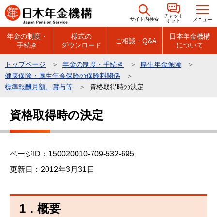
こ
チャット
の
サイト内検索
メニュー
ボット
ペ
年金の制度・
様式の
日本年金機構
ご相談・Q&A
手続き
ダウンロード
について
ー
ジ
トップページ
年金の制度・手続き
厚生年金保険
の
健康保険・厚生年金保険の保険料関係
先
標準報酬月額、賞与等
資格取得時の決定
頭
本
で
資格取得時の決定
文
す
こ
こ
ページID：150020010-709-532-695
か
ら
更新日：2012年3月31日
1．概要