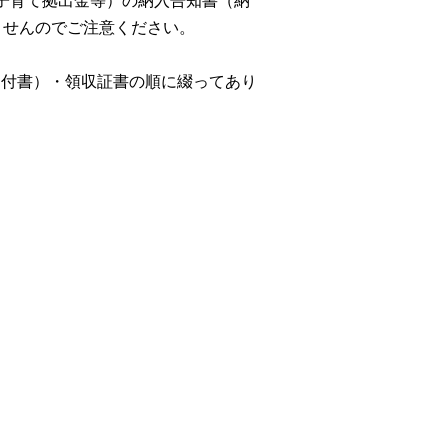
子育て拠出金等）の納入告知書（納
ませんのでご注意ください。
。
納付書）・領収証書の順に綴ってあり