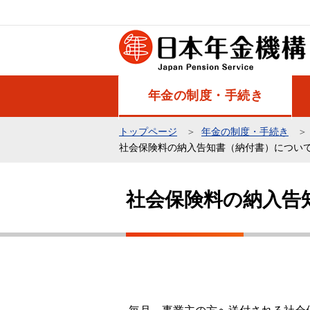
こ
の
ペ
ー
ジ
年金の制度・手続き
の
先
トップページ
年金の制度・手続き
頭
社会保険料の納入告知書（納付書）につい
で
本
す
文
社会保険料の納入告
こ
こ
か
ら