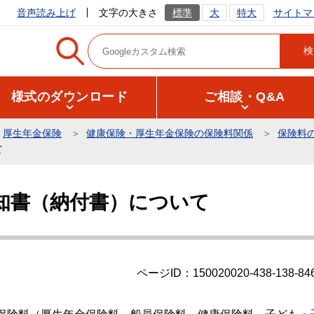
サイトマ
音声読み上げ
文字の大きさ
標準
大
特大
様式のダウンロード
ご相談・Q&A
厚生年金保険
健康保険・厚生年金保険の保険料関係
保険料
て
知書（納付書）について
ページID：150020020-438-138-84