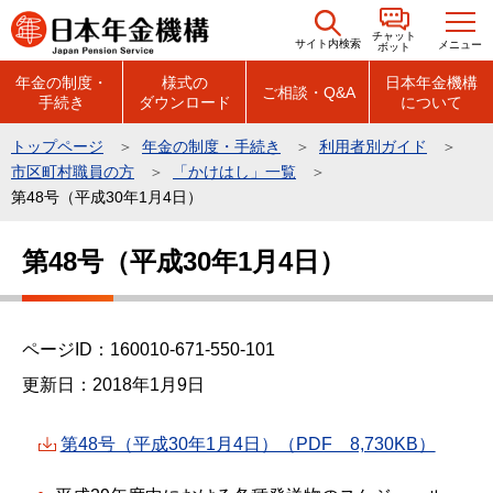
こ
チャット
の
サイト内検索
メニュー
ボット
ペ
年金の制度・
様式の
日本年金機構
ご相談・Q&A
手続き
ダウンロード
について
ー
ジ
トップページ
年金の制度・手続き
利用者別ガイド
の
市区町村職員の方
「かけはし」一覧
先
第48号（平成30年1月4日）
頭
本
で
第48号（平成30年1月4日）
文
す
こ
こ
ページID：160010-671-550-101
か
ら
更新日：2018年1月9日
第48号（平成30年1月4日）（PDF 8,730KB）