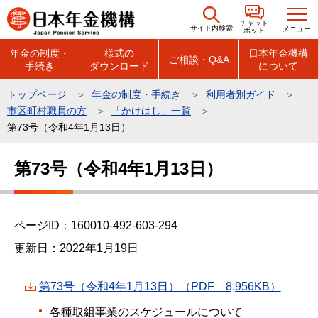
こ
チャット
の
サイト内検索
メニュー
ボット
ペ
年金の制度・
様式の
日本年金機構
ご相談・Q&A
手続き
ダウンロード
について
ー
ジ
トップページ
年金の制度・手続き
利用者別ガイド
の
市区町村職員の方
「かけはし」一覧
先
第73号（令和4年1月13日）
頭
本
で
第73号（令和4年1月13日）
文
す
こ
こ
ページID：160010-492-603-294
か
ら
更新日：2022年1月19日
第73号（令和4年1月13日）（PDF 8,956KB）
各種取組事業のスケジュールについて