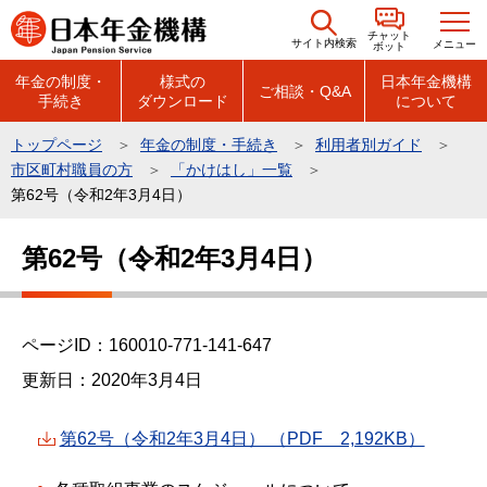
こ
チャット
の
サイト内検索
メニュー
ボット
ペ
年金の制度・
様式の
日本年金機構
ご相談・Q&A
手続き
ダウンロード
について
ー
ジ
トップページ
年金の制度・手続き
利用者別ガイド
の
市区町村職員の方
「かけはし」一覧
先
第62号（令和2年3月4日）
頭
本
で
第62号（令和2年3月4日）
文
す
こ
こ
ページID：160010-771-141-647
か
ら
更新日：2020年3月4日
第62号（令和2年3月4日） （PDF 2,192KB）