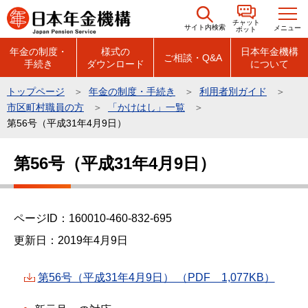
こ
チャット
の
サイト内検索
メニュー
ボット
ペ
年金の制度・
様式の
日本年金機構
ご相談・Q&A
手続き
ダウンロード
について
ー
ジ
トップページ
年金の制度・手続き
利用者別ガイド
の
市区町村職員の方
「かけはし」一覧
先
第56号（平成31年4月9日）
頭
本
で
第56号（平成31年4月9日）
文
す
こ
こ
ページID：160010-460-832-695
か
ら
更新日：2019年4月9日
第56号（平成31年4月9日） （PDF 1,077KB）