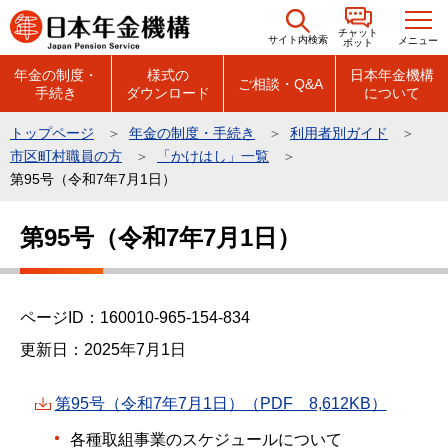
こ
チャット
の
サイト内検索
メニュー
ボット
ペ
年金の制度・
様式の
日本年金機構
ご相談・Q&A
手続き
ダウンロード
について
ー
ジ
トップページ
年金の制度・手続き
利用者別ガイド
の
市区町村職員の方
「かけはし」一覧
先
第95号（令和7年7月1日）
頭
本
で
第95号（令和7年7月1日）
文
す
こ
こ
ページID：160010-965-154-834
か
ら
更新日：2025年7月1日
第95号（令和7年7月1日）（PDF 8,612KB）
各種取組事業のスケジュールについて