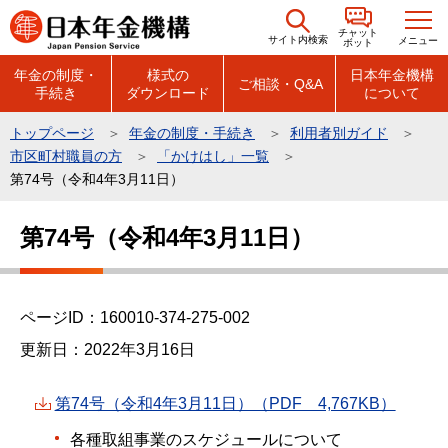
こ
チャット
の
サイト内検索
メニュー
ボット
ペ
年金の制度・
様式の
日本年金機構
ご相談・Q&A
手続き
ダウンロード
について
ー
ジ
トップページ
年金の制度・手続き
利用者別ガイド
の
市区町村職員の方
「かけはし」一覧
先
第74号（令和4年3月11日）
頭
本
で
第74号（令和4年3月11日）
文
す
こ
こ
ページID：160010-374-275-002
か
ら
更新日：2022年3月16日
第74号（令和4年3月11日）（PDF 4,767KB）
各種取組事業のスケジュールについて