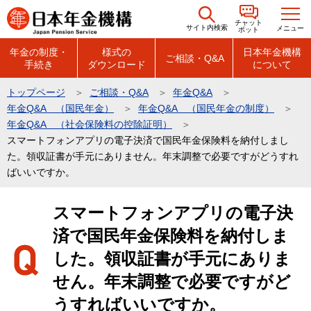
こ
チャット
の
サイト内検索
メニュー
ボット
ペ
年金の制度・
様式の
日本年金機構
ご相談・Q&A
手続き
ダウンロード
について
ー
ジ
トップページ
ご相談・Q&A
年金Q&A
の
年金Q&A （国民年金）
年金Q&A （国民年金の制度）
先
年金Q&A （社会保険料の控除証明）
頭
スマートフォンアプリの電子決済で国民年金保険料を納付しまし
た。領収証書が手元にありません。年末調整で必要ですがどうすれ
で
ばいいですか。
す
本
スマートフォンアプリの電子決
文
済で国民年金保険料を納付しま
こ
こ
した。領収証書が手元にありま
か
せん。年末調整で必要ですがど
ら
うすればいいですか。