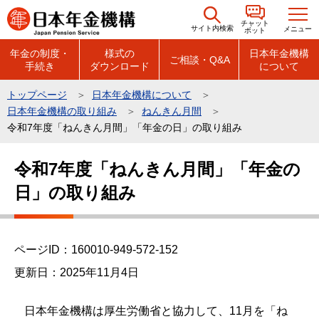
こ
チャット
の
サイト内検索
メニュー
ボット
ペ
年金の制度・
様式の
日本年金機構
ご相談・Q&A
手続き
ダウンロード
について
ー
ジ
トップページ
日本年金機構について
の
日本年金機構の取り組み
ねんきん月間
先
令和7年度「ねんきん月間」「年金の日」の取り組み
頭
本
で
令和7年度「ねんきん月間」「年金の
文
す
日」の取り組み
こ
こ
か
ら
ページID：160010-949-572-152
更新日：2025年11月4日
日本年金機構は厚生労働省と協力して、11月を「ね