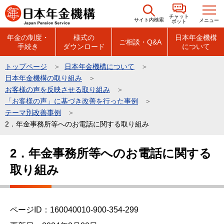
こ
チャット
の
サイト内検索
メニュー
ボット
ペ
年金の制度・
様式の
日本年金機構
ご相談・Q&A
手続き
ダウンロード
について
ー
ジ
トップページ
日本年金機構について
の
日本年金機構の取り組み
先
お客様の声を反映させる取り組み
頭
「お客様の声」に基づき改善を行った事例
テーマ別改善事例
で
2．年金事務所等へのお電話に関する取り組み
す
本
2．年金事務所等へのお電話に関する
文
取り組み
こ
こ
か
ら
ページID：160040010-900-354-299