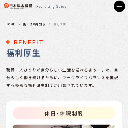
Recruiting Guide
HOME
働く環境を知る
福利厚生
B
E
N
E
F
I
T
福利厚生
職員一人ひとりが自分らしい生活を送れるよう、また、自
分らしく働き続けるために、ワークライフバランスを実現
する多彩な福利厚生制度が用意されています。
休日・休暇制度